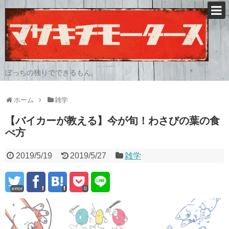
ぼっちの独りでできるもん
ホーム
雑学
【バイカーが教える】今が旬！わさびの葉の食
べ方
2019/5/19
2019/5/27
雑学
error
0