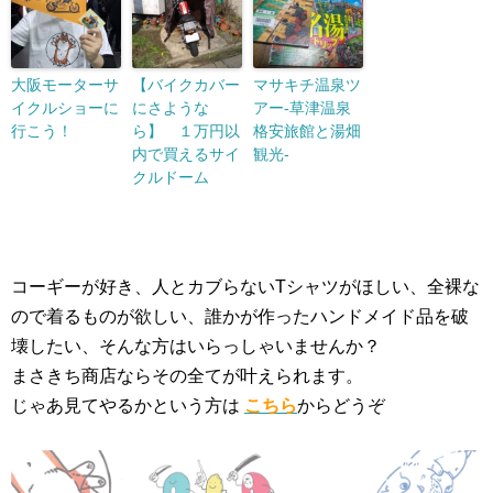
大阪モーターサ
【バイクカバー
マサキチ温泉ツ
イクルショーに
にさような
アー-草津温泉
行こう！
ら】 １万円以
格安旅館と湯畑
内で買えるサイ
観光-
クルドーム
コーギーが好き、人とカブらないTシャツがほしい、全裸な
ので着るものが欲しい、誰かが作ったハンドメイド品を破
壊したい、そんな方はいらっしゃいませんか？
まさきち商店ならその全てが叶えられます。
じゃあ見てやるかという方は
こちら
からどうぞ