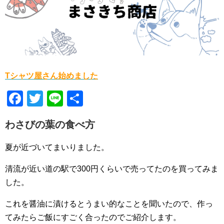
Tシャツ屋さん始めました
F
T
Li
共
a
wi
n
有
わさびの葉の食べ方
c
tt
e
e
er
夏が近づいてまいりました。
b
清流が近い道の駅で300円くらいで売ってたのを買ってみま
o
した。
o
これを醤油に漬けるとうまい的なことを聞いたので、作っ
k
てみたらご飯にすごく合ったのでご紹介します。