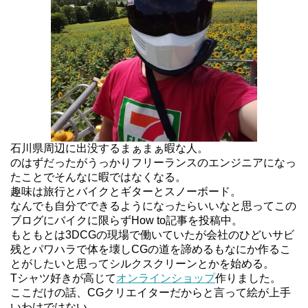
石川県周辺に出没するまぁまぁ暇な人。
のはずだったがうっかりフリーランスのエンジニアになっ
たことでそんなに暇ではなくなる。
趣味は旅行とバイクとギターとスノーボード。
なんでも自分でできるようになったらいいなと思ってこの
ブログにバイクに限らずHow to記事を投稿中。
もともとは3DCGの現場で働いていたが会社のひどいサビ
残とパワハラで体を壊しCGの道を諦めるもなにか作るこ
とがしたいと思ってシルクスクリーンとかを始める。
Tシャツ好きが高じて
オンラインショップ
作りました。
ここだけの話、CGクリエイターだからと言って絵が上手
いわけではない。