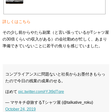
ングシートバッグを愛用されている方も多いと思われます。かく言う私も愛好している
ものでねそんな皆様が見逃せないイベントが、11/2（土）・11/3（日）、京都府のZER
O-BASEにて第一回タナフェスが開催されます。 公式サイトはこちら そしてなんと、
タナックス様のご厚意によりまさきち商店、タナフェスに出店することになりまし
た！ マサキチモーター...
詳しくはこちら
その少し前からやたら副業（と言い張っているがTシャツ屋
の30倍くらいの収入がある）の会社勤めが忙しく、あまり
準備できていないことに若干の焦りを感じていました。
コンプライアンスに問題ないと社長からお墨付きもらっ
たので今日の残業の成果のせる。
ほめて
pic.twitter.com/rYJt9dTqre
— マサキチ@旅するTシャツ屋 (@talkative_roku)
October 24, 2019