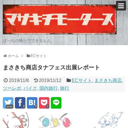
ぼっちの独りでできるもん
ホーム
ECサイト
まさきち商店タナフェス出展レポート
2019/11/8
2019/11/12
ECサイト
,
まさきち商店
,
ツーレポ
,
バイク
,
国内旅行
,
旅行
error
0