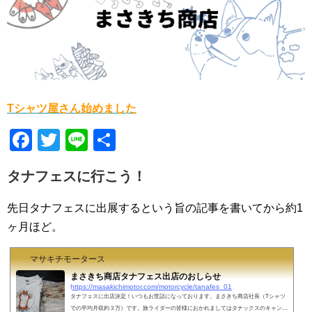
Tシャツ屋さん始めました
F
T
Li
共
a
wi
n
有
タナフェスに行こう！
c
tt
e
e
er
先日タナフェスに出展するという旨の記事を書いてから約1
b
ヶ月ほど。
o
マサキチモータース
o
まさきち商店タナフェス出店のおしらせ
https://masakichimotor.com/motorcycle/tanafes_01
k
タナフェスに出店決定！いつもお世話になっております。まさきち商店社長（Tシャツ
での平均月収約３万）です。旅ライダーの皆様におかれましてはタナックスのキャンピ