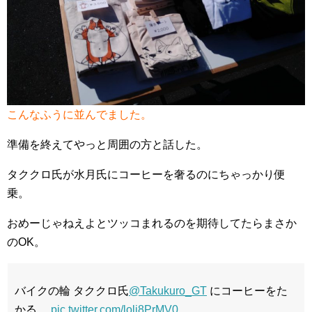
こんなふうに並んでました。
準備を終えてやっと周囲の方と話した。
タククロ氏が水月氏にコーヒーを奢るのにちゃっかり便
乗。
おめーじゃねえよとツッコまれるのを期待してたらまさか
のOK。
バイクの輪 タククロ氏
@Takukuro_GT
にコーヒーをた
かる。
pic.twitter.com/lolj8PrMV0