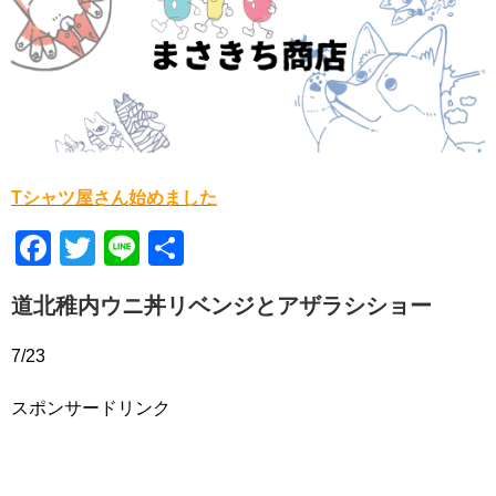
Tシャツ屋さん始めました
F
T
Li
共
a
wi
n
有
道北稚内ウニ丼リベンジとアザラシショー
c
tt
e
e
er
7/23
b
スポンサードリンク
o
o
k