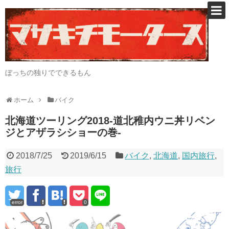
ぼっちの独りでできるもん
ホーム
バイク
北海道ツーリング2018-道北稚内ウニ丼リベン
ジとアザラシショーの巻-
2018/7/25
2019/6/15
バイク
,
北海道
,
国内旅行
,
旅行
error
0