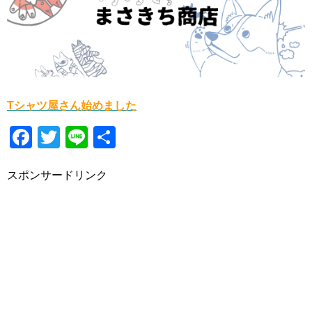
Tシャツ屋さん始めました
F
T
Li
共
a
wi
n
有
スポンサードリンク
c
tt
e
e
er
b
o
o
k