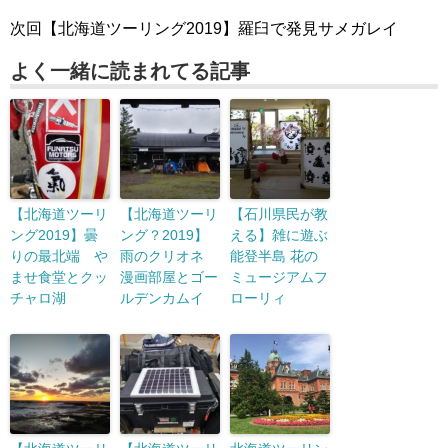
次回【北海道ツーリング2019】羅臼で発見サメガレイ
よく一緒に読まれてる記事
【北海道ツーリ
【北海道ツーリ
【石川県民が教
ング2019】曇
ング？2019】
える】雑に遊ぶ
りの最北端 や
雨のクリオネ
能登半島 花の
ませ食堂とクッ
漫画部屋とゴー
ミュージアムフ
チャロ湖
ルデンカムイ
ローリィ