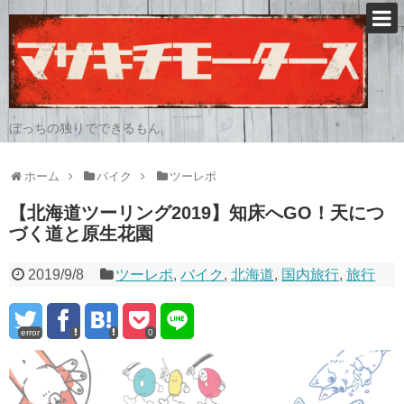
ぼっちの独りでできるもん
ホーム
バイク
ツーレポ
【北海道ツーリング2019】知床へGO！天につ
づく道と原生花園
2019/9/8
ツーレポ
,
バイク
,
北海道
,
国内旅行
,
旅行
error
0