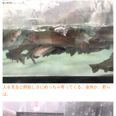
人を見ると餌欲しさにめっちゃ寄ってくる。金魚か、君ら
は。