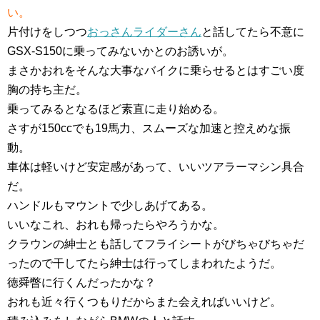
い。
片付けをしつつ
おっさんライダーさん
と話してたら不意に
GSX-S150に乗ってみないかとのお誘いが。
まさかおれをそんな大事なバイクに乗らせるとはすごい度
胸の持ち
主だ。
乗ってみるとなるほど素直に走り始める。
さすが150ccでも19馬力、スムーズな加速と控えめな振
動。
車体は軽いけど安定感があって、いいツアラーマシン具合
だ。
ハンドルもマウントで少しあげてある。
いいなこれ、
おれも帰ったらやろうかな。
クラウンの紳士とも話してフライシートがびちゃびちゃだ
ったので
干してたら紳士は行ってしまわれたようだ。
徳舜瞥に行くんだったかな？
おれも近々行くつもりだからまた会えればいいけど。