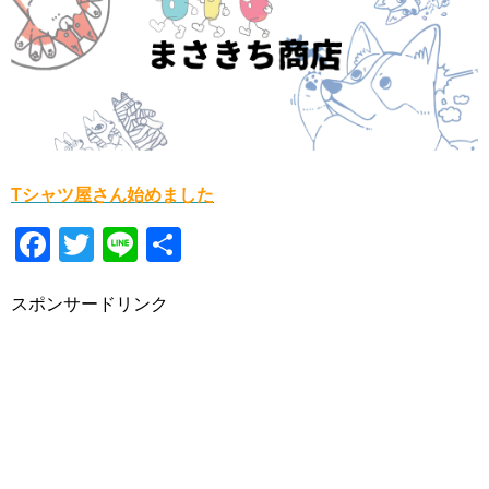
Tシャツ屋さん始めました
F
T
Li
共
a
wi
n
有
スポンサードリンク
c
tt
e
e
er
b
o
o
k