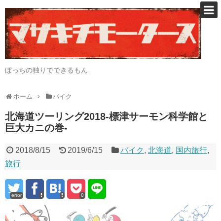
ぼっちの独りでできるもん
ホーム
バイク
北海道ツーリング2018-標津サーモン科学館と
巨大カニの巻-
2018/8/15
2019/6/15
バイク
,
北海道
,
国内旅行
,
旅行
error
0